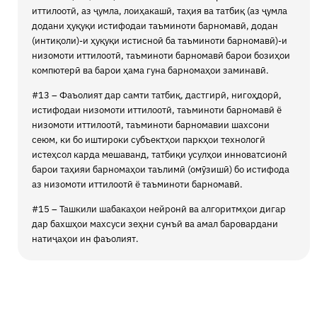
иттилоотӣ, аз ҷумла, лоиҳакашӣ, таҳия ва татбиқ (аз ҷумла
додани ҳуқуқи истифодаи таъминоти барномавӣ, додан
(интиқоли)-и ҳуқуқи истисноӣ ба таъминоти барномавӣ)-и
низомоти иттилоотӣ, таъминоти барномавӣ барои бозиҳои
компютерӣ ва барои ҳама гуна барномаҳои заминавӣ.
#13 – Фаъолият дар самти татбиқ, дастгирӣ, нигоҳдорӣ,
истифодаи низомоти иттилоотӣ, таъминоти барномавӣ ё
низомоти иттилоотӣ, таъминоти барномавии шахсони
сеюм, ки бо иштироки субъектҳои паркҳои технологӣ
истеҳсол карда мешаванд, татбиқи усулҳои инноватсионӣ
барои таҳияи барномаҳои таълимӣ (омӯзишӣ) бо истифода
аз низомоти иттилоотӣ ё таъминоти барномавӣ.
#15 – Ташкили шабакаҳои нейронӣ ва алгоритмҳои дигар
дар бахшҳои махсуси зеҳни сунъӣ ва амал баровардани
натиҷаҳои ин фаъолият.