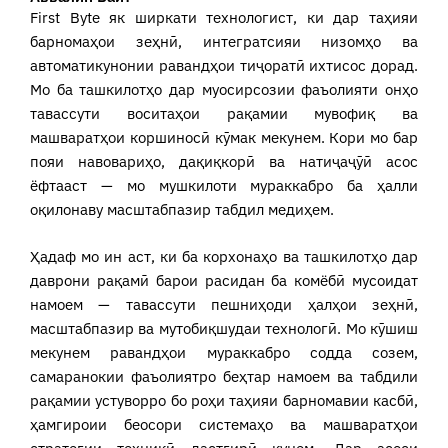
First Byte як ширкати технологист, ки дар таҳияи
барномаҳои зеҳнӣ, интегратсияи низомҳо ва
автоматикунонии равандҳои тиҷоратӣ ихтисос дорад.
Мо ба ташкилотҳо дар муосирсозии фаъолияти онҳо
тавассути воситаҳои рақамии мувофиқ ва
машваратҳои коршиносӣ кӯмак мекунем. Кори мо бар
пояи навовариҳо, дақиқкорӣ ва натиҷаҷӯӣ асос
ёфтааст — мо мушкилоти мураккабро ба ҳалли
оқилонаву масштабпазир табдил медиҳем.
Ҳадаф мо ин аст, ки ба корхонаҳо ва ташкилотҳо дар
даврони рақамӣ барои расидан ба комёбӣ мусоидат
намоем — тавассути пешниҳоди ҳалҳои зеҳнӣ,
масштабпазир ва мутобиқшудаи технологӣ. Мо кӯшиш
мекунем равандҳои мураккабро содда созем,
самаранокии фаъолиятро беҳтар намоем ва табдили
рақамии устуворро бо роҳи таҳияи барномавии касбӣ,
ҳамгироии беосори системаҳо ва машваратҳои