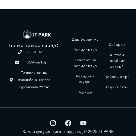
Дар бораи мо
Хабарҳо
Бо мо тамос гиред:
Резидентҳо
223-30-61
Актҳои
Талабот ба
меъёрии
info@it-park.tj
резидентҳо
ҳуқуқӣ
Тоҷикистон, ш.
Резидент
Ҷойҳои корӣ
Душанбе, к. Мирзо
шудан
Тоҷикистон
Турсунзода 27 “А”
Афиша
I
F
Y
n
a
o
s
c
u
Ҳамаи ҳуқуқҳо ҳимоя шудаанд © 2025 IT PARK