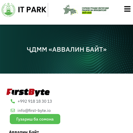
Skip
to
content
ҶДММ «АВВАЛИН БАЙТ»
+992 918 18 30 13
info@first-byte.io
Гузариш ба сомона
Аввалин Байт