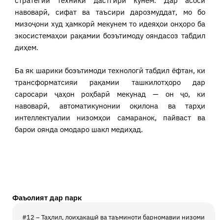
стратегии техникӣ дастгирӣ кунем. Дар асоси
навоварӣ, сифат ва таъсири дарозмуддат, мо бо
мизоҷони худ ҳамкорӣ мекунем то идеяҳои онҳоро ба
экосистемаҳои рақамии боэътимоду ояндасоз табдил
диҳем.
Ба як шарики боэътимоди технологӣ табдил ёфтан, ки
трансформатсияи рақамии ташкилотҳоро дар
саросари ҷаҳон роҳбарӣ мекунад — он ҷо, ки
навоварӣ, автоматикунонии оқилона ва тарҳи
интеллектуалии низомҳои самаранок, пайваст ва
барои оянда омодаро шакл медиҳад.
Фаъолият дар парк
#12 – Таҳлил, лоиҳакашӣ ва таъминоти барномавии низоми