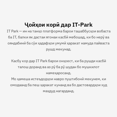
Ҷойҳои корӣ дар IT-Park
IT Park — ин на танҳо платформа барои ташаббусҳои вобаста
ба IT, балки як дастаи ягонаи касбӣ мебошад, ки бо нерӯ ва
ояндабинӣ ба сӯи ҳадафҳои умумӣ ҳаракат намуда пайваста
рушд мекунад.
Касбу кор дар IT Park барои онҳоест, ки ба рушди касбӣ
талош доранд ва аз рӯ ба рӯ шудан бо мушкилот
намеҳаросанд.
Мо ҳамеша истеъдодҳои навро пуштибонӣ мекунем, ки
омодаанд ба пеш ҳаракат кунанд ва бо дастовардҳои худ
маҳдуд нагарданд.