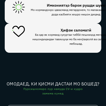
Имкониятҳо барои рушди шумо
Мо кормандонро ҳавасманд мегардонем, то малакаҳои
дода касбияти хешро нишон диҳанд
Ҳифзи саломатӣ
Ба ҳар як корманд суғуртаи тиббӣ пешниҳод мегарда
нишондиҳандаи таваҷҷуҳи мо ба некӯаҳволӣ ва салом
мебошад.
ОМОДАЕД, КИ ҚИСМИ ДАСТАИ МО БОШЕД?
Пурсишномаро пур намуда CV-и худро
замима кунед