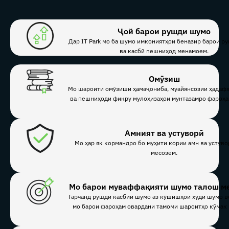
Ҷой барои рушди шумо
Дар IT Park мо ба шумо имкониятҳои беназир барои р
ва касбӣ пешниҳод менамоем.
Омӯзиш
Мо шароити омӯзиши ҳамаҷониба, муайянсозии ҳадаф
ва пешниҳоди фикру мулоҳизаҳои мунтазамро фароҳа
Амният ва устуворӣ
Мо ҳар як кормандро бо муҳити кории амн ва устуво
месозем.
Мо барои муваффақияти шумо талош м
Гарчанд рушди касбии шумо аз кӯшишҳои худи шумо во
мо барои фароҳам овардани тамоми шароитҳо кӯмак