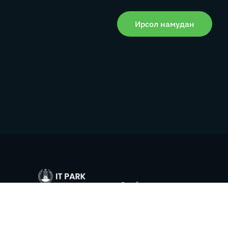
Ирсол намудан
Дар бораи мо
Хабарҳо
Бо мо тамос гиред:
Резидентҳо
223-30-61
Актҳои
Талабот ба
меъёрии
info@it-park.tj