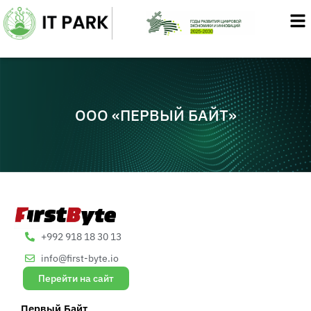
Перейти
к
содержимому
ООО «ПЕРВЫЙ БАЙТ»
+992 918 18 30 13
info@first-byte.io
Перейти на сайт
Первый Байт