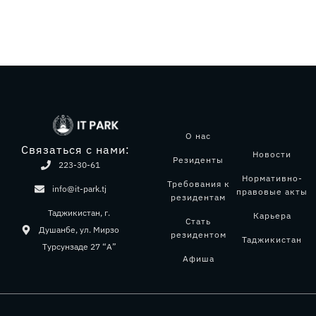
О нас
Связаться с нами:
Новости
Резиденты
223-30-61
Нормативно-
Требования к
info@it-park.tj
правовые акты
резидентам
Таджикистан, г.
Карьера
Стать
Душанбе, ул. Мирзо
резидентом
Таджикистан
Турсунзаде 27 “А”
Афиша