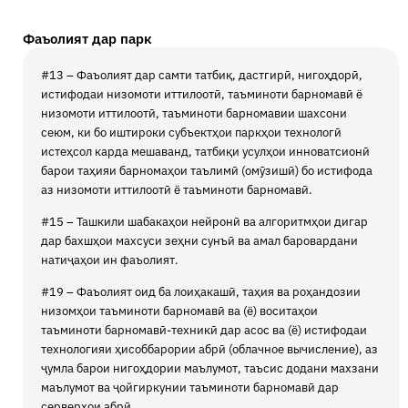
Фаъолият дар парк
#13 – Фаъолият дар самти татбиқ, дастгирӣ, нигоҳдорӣ,
истифодаи низомоти иттилоотӣ, таъминоти барномавӣ ё
низомоти иттилоотӣ, таъминоти барномавии шахсони
сеюм, ки бо иштироки субъектҳои паркҳои технологӣ
истеҳсол карда мешаванд, татбиқи усулҳои инноватсионӣ
барои таҳияи барномаҳои таълимӣ (омӯзишӣ) бо истифода
аз низомоти иттилоотӣ ё таъминоти барномавӣ.
#15 – Ташкили шабакаҳои нейронӣ ва алгоритмҳои дигар
дар бахшҳои махсуси зеҳни сунъӣ ва амал баровардани
натиҷаҳои ин фаъолият.
#19 – Фаъолият оид ба лоиҳакашӣ, таҳия ва роҳандозии
низомҳои таъминоти барномавӣ ва (ё) воситаҳои
таъминоти барномавӣ-техникӣ дар асос ва (ё) истифодаи
технологияи ҳисоббарории абрӣ (облачное вычисление), аз
ҷумла барои нигоҳдории маълумот, таъсис додани махзани
маълумот ва ҷойгиркунии таъминоти барномавӣ дар
серверҳои абрӣ.