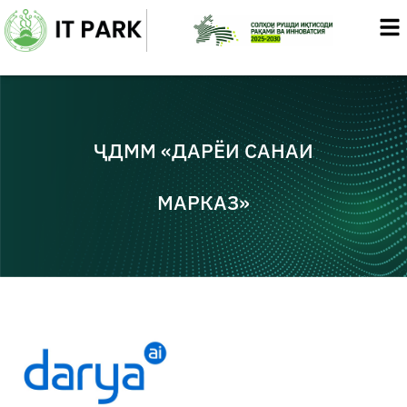
Skip
to
content
ҶДММ «ДАРЁИ САНАИ
МАРКАЗ»