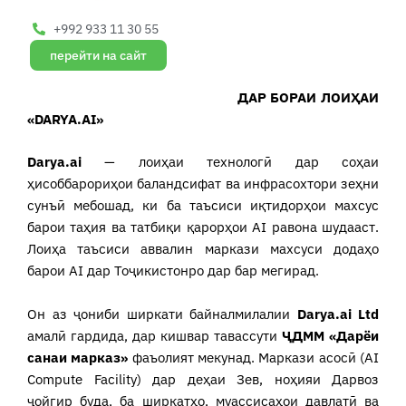
+992 933 11 30 55
перейти на сайт
ДАР БОРАИ ЛОИҲАИ
«DARYA.AI»
Darya.ai
— лоиҳаи технологӣ дар соҳаи
ҳисоббарориҳои баландсифат ва инфрасохтори зеҳни
сунъӣ мебошад, ки ба таъсиси иқтидорҳои махсус
барои таҳия ва татбиқи қарорҳои AI равона шудааст.
Лоиҳа таъсиси аввалин маркази махсуси додаҳо
барои AI дар Тоҷикистонро дар бар мегирад.
Он аз ҷониби ширкати байналмилалии
Darya.ai Ltd
амалӣ гардида, дар кишвар тавассути
ҶДММ «Дарёи
санаи марказ»
фаъолият мекунад. Маркази асосӣ (AI
Compute Facility) дар деҳаи Зев, ноҳияи Дарвоз
ҷойгир буда, ба ширкатҳо, муассисаҳои давлатӣ ва