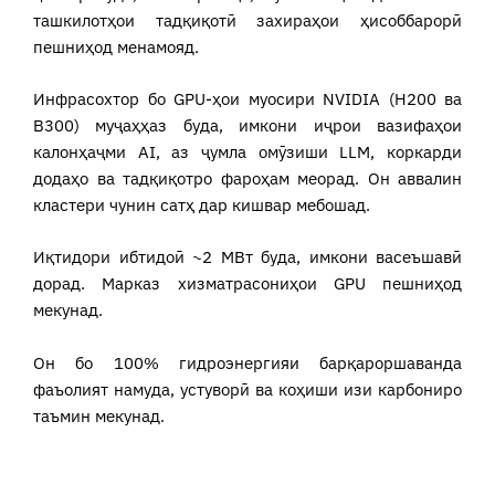
ташкилотҳои тадқиқотӣ захираҳои ҳисоббарорӣ
пешниҳод менамояд.
Инфрасохтор бо GPU-ҳои муосири NVIDIA (H200 ва
B300) муҷаҳҳаз буда, имкони иҷрои вазифаҳои
калонҳаҷми AI, аз ҷумла омӯзиши LLM, коркарди
додаҳо ва тадқиқотро фароҳам меорад. Он аввалин
кластери чунин сатҳ дар кишвар мебошад.
Иқтидори ибтидоӣ ~2 МВт буда, имкони васеъшавӣ
дорад. Марказ хизматрасониҳои GPU пешниҳод
мекунад.
Он бо 100% гидроэнергияи барқароршаванда
фаъолият намуда, устуворӣ ва коҳиши изи карбониро
таъмин мекунад.