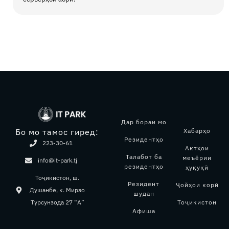
Дар бораи мо
Хабарҳо
Бо мо тамос гиред:
Резидентҳо
223-30-61
Актҳои
Талабот ба
меъёрии
info@it-park.tj
резидентҳо
ҳуқуқӣ
Тоҷикистон, ш.
Резидент
Ҷойҳои корӣ
Душанбе, к. Мирзо
шудан
Тоҷикистон
Турсунзода 27 “А”
Афиша