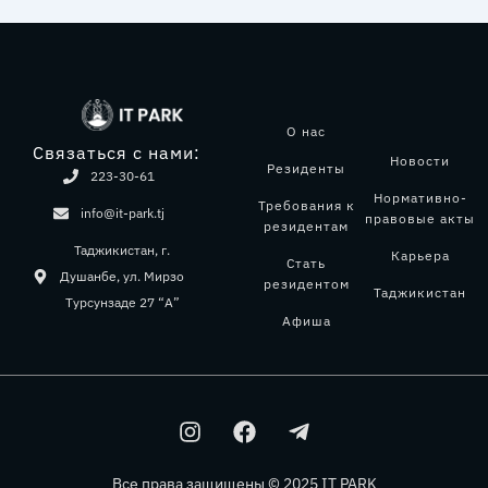
О нас
Связаться с нами:
Новости
Резиденты
223-30-61
Нормативно-
Требования к
info@it-park.tj
правовые акты
резидентам
Таджикистан, г.
Карьера
Стать
Душанбе, ул. Мирзо
резидентом
Таджикистан
Турсунзаде 27 “А”
Афиша
I
F
T
n
a
e
s
c
l
Все права защищены © 2025 IT PARK
t
e
e