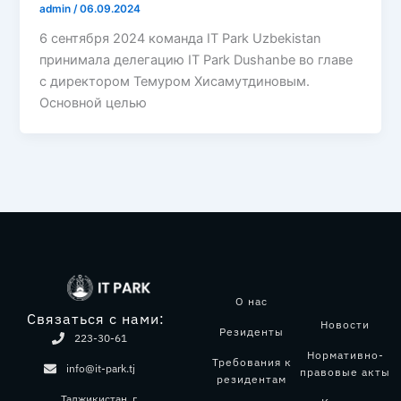
admin
/
06.09.2024
6 сентября 2024 команда IT Park Uzbekistan
принимала делегацию IT Park Dushanbe во главе
с директором Темуром Хисамутдиновым.
Основной целью
О нас
Связаться с нами:
Новости
Резиденты
223-30-61
Нормативно-
Требования к
info@it-park.tj
правовые акты
резидентам
Таджикистан, г.