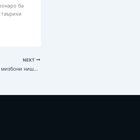
ронаро ба
 таърихи
NEXT
IT Park Dushanbe мизбони нишасти «Рақамикунонӣ ва технологияҳои нав»