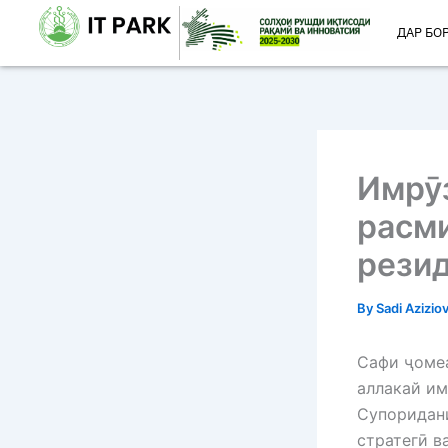
Skip
ДАР БО
to
content
Имрӯз
расми
резид
By
Sadi Azizio
Сафи ҷомеа
аллакай им
Супоридани
стратегӣ в