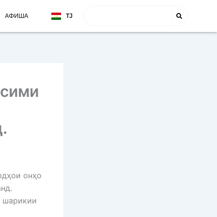
Search
АФИША
TJ
EN
осими
.
рдҳои онҳо
нд.
и шарикии