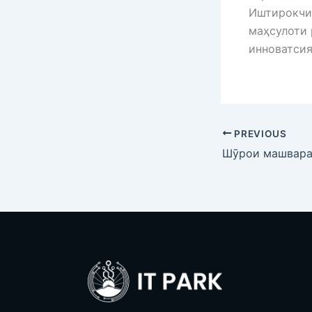
Иштирокчиё
маҳсулоти 
инноватсия
PREVIOUS