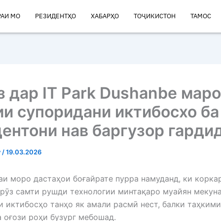
РАИ МО
РЕЗИДЕНТҲО
ХАБАРҲО
ТОҶИКИСТОН
ТАМОС
 дар IT Park Dushanbe мар
и супоридани иктибосхо ба
ентони нав баргузор гардид
v
/
19.03.2026
и моро дастаҳои боғайрате пурра намуданд, ки корка
рӯз самти рушди технологии минтақаро муайян мекуна
 иктибосҳо танҳо як амали расмӣ нест, балки таҳким
а оғози роҳи бузург мебошад.