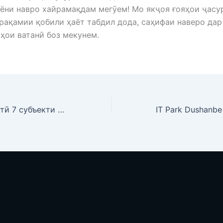
ни навро хайрамақдам мегӯем! Мо якҷоя ғояҳои ҷасу
рақамии қобили ҳаёт табдил дода, саҳифаи наверо дар
ҳои ватанӣ боз мекунем.
Шӯрои машваратӣ 7 субъекти нави IT Park Dushanbe-ро дастгирӣ кард