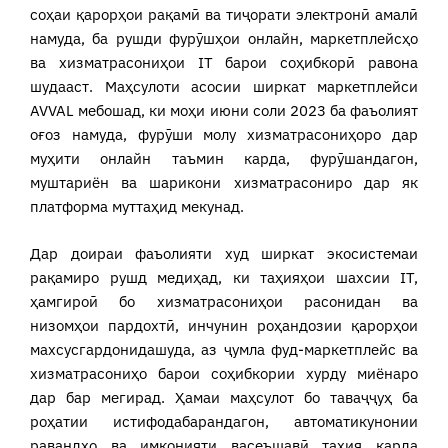
соҳаи қарорҳои рақамӣ ва тиҷорати электронӣ амалӣ
намуда, ба рушди фурӯшҳои онлайн, маркетплейсҳо
ва хизматрасониҳои IT барои соҳибкорӣ равона
шудааст. Маҳсулоти асосии ширкат маркетплейси
AVVAL мебошад, ки моҳи июни соли 2023 ба фаъолият
оғоз намуда, фурӯши молу хизматрасониҳоро дар
муҳити онлайн таъмин карда, фурӯшандагон,
муштариён ва шарикони хизматрасониро дар як
платформа муттаҳид мекунад.
Дар доираи фаъолияти худ ширкат экосистемаи
рақамиро рушд медиҳад, ки таҳияҳои шахсии IT,
ҳамгироӣ бо хизматрасониҳои расонидан ва
низомҳои пардохтӣ, инчунин роҳандозии қарорҳои
махсусгардонидашуда, аз ҷумла фуд-маркетплейс ва
хизматрасониҳо барои соҳибкории хурду миёнаро
дар бар мегирад. Ҳамаи маҳсулот бо таваҷҷуҳ ба
роҳатии истифодабарандагон, автоматикунонии
равандҳо ва имконияти васеъшавӣ таҳия карда