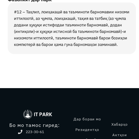
#12 – Таҳлил, лоиҳакашӣ ва таъминоти барномавии низоми
иттилоотӣ, аз ҷумла, лоиҳакашӣ, таҳия ва татбиқ (аз ҷумла
додани ҳуқуқи истифодаи таъминоти барномавӣ, додан
(интиқоли)-и ҳуқуқи истисноӣ ба таъминоти барномавӣ)-и
низомоти иттилоотӣ, таъминоти барномавӣ барои бозиҳои
компютерӣ ва барои ҳама гуна барномаҳои заминавӣ.
Дар бораи мо
Хабарҳо
Бо мо тамос гиред:
Резидентҳо
223-30-61
Актҳои