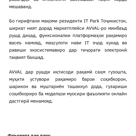
мешаванд.
Бо гирифтани мақоми резиденти IT Park Тоҷикистон,
ширкат ният дорад маркетплейси AVVAL-ро минбаъд
рушд диҳад, функсионалии платформаҳои рақамиро
васеъ намояд, маҳсулоти нави IT эҷод кунад ва
равиши экосистемавиро дар тиҷорати электронӣ
тақвият бахшад.
AVVAL дар рушди иқтисоди рақамӣ саҳм гузошта,
муҳити устувори рақамиро барои соҳибкорон,
шарикон ва муштариён ташаккул дода, гузариши
соҳибкориро ба моделҳои муосири фаъолияти онлайн
дастгирӣ менамояд.
Фаъолият дар парк