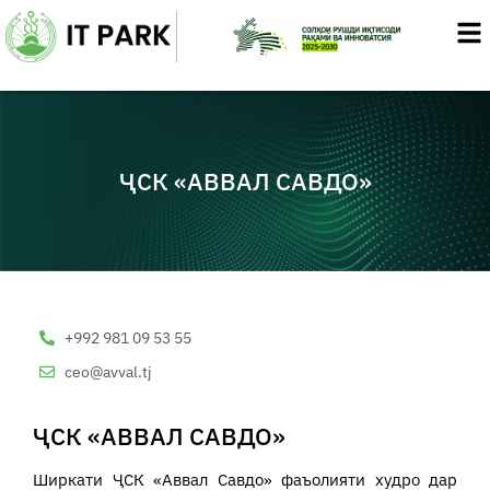
Skip
to
content
ҶСК «АВВАЛ САВДО»
+992 981 09 53 55
ceo@avval.tj
ҶСК «АВВАЛ САВДО»
Ширкати ҶСК «Аввал Савдо» фаъолияти худро дар