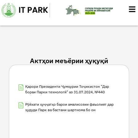
Skip
to
content
Актҳои меъёрии ҳуқуқӣ
Қарори Президенти Ҷумҳурии Тоҷикистон "Дар
бораи Парки технологӣ" аз 31.07.2024, №440
Рӯйхати ҳуҷҷатҳо барои амалисозии фаъолият дар
ҳудуди Парк ва бастани шартнома бо он