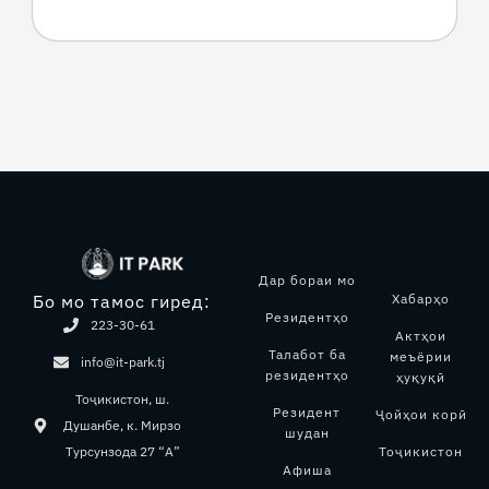
Дар бораи мо
Хабарҳо
Бо мо тамос гиред:
Резидентҳо
223-30-61
Актҳои
Талабот ба
меъёрии
info@it-park.tj
резидентҳо
ҳуқуқӣ
Тоҷикистон, ш.
Резидент
Ҷойҳои корӣ
Душанбе, к. Мирзо
шудан
Тоҷикистон
Турсунзода 27 “А”
Афиша