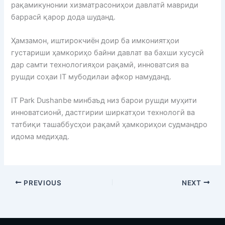
рақамикунонии хизматрасониҳои давлатӣ мавриди
баррасӣ қарор дода шуданд.
Ҳамзамон, иштирокчиён доир ба имкониятҳои
густариши ҳамкориҳо байни давлат ва бахши хусусӣ
дар самти технологияҳои рақамӣ, инноватсия ва
рушди соҳаи IT мубодилаи афкор намуданд.
IT Park Dushanbe минбаъд низ барои рушди муҳити
инноватсионӣ, дастгирии ширкатҳои технологӣ ва
татбиқи ташаббусҳои рақамӣ ҳамкориҳои судмандро
идома медиҳад.
PREVIOUS
NEXT