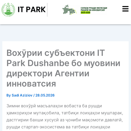
Skip
to
content
Вохӯрии субъектони IT
Park Dushanbe бо муовини
директори Агентии
инноватсия
By
Sadi Aziziov
/
28.05.2026
Зимни вохӯрӣ масъалаҳои вобаста ба рушди
ҳамкориҳои мутақобила, татбиқи лоиҳаҳои муштарак,
дастгирии бахши хусусӣ аз ҷониби мақомоти давлатӣ,
рушди стартап-экосистема ва татбиқи лоиҳаҳои