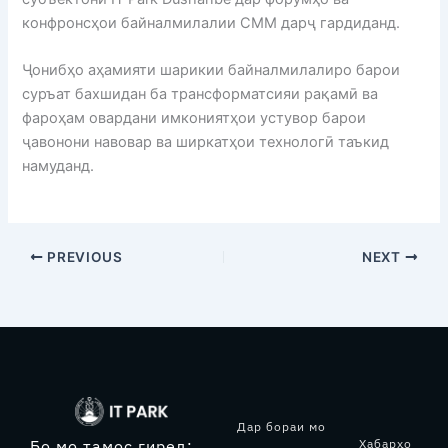
конфронсҳои байналмилалии СММ дарҷ гардиданд.
Ҷонибҳо аҳамияти шарикии байналмилалиро барои
суръат бахшидан ба трансформатсияи рақамӣ ва
фароҳам овардани имкониятҳои устувор барои
ҷавонони навовар ва ширкатҳои технологӣ таъкид
намуданд.
PREVIOUS
NEXT
Дар бораи мо
Хабарҳо
Бо мо тамос гиред: