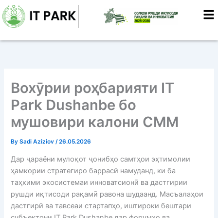
Skip
to
content
Вохӯрии роҳбарияти IT
Park Dushanbe бо
мушовири калони СММ
By
Sadi Aziziov
/
26.05.2026
Дар ҷараёни мулоқот ҷонибҳо самтҳои эҳтимолии
ҳамкории стратегиро баррасӣ намуданд, ки ба
таҳкими экосистемаи инноватсионӣ ва дастгирии
рушди иқтисоди рақамӣ равона шудаанд. Масъалаҳои
дастгирӣ ва тавсеаи стартапҳо, иштироки бештари
субъектони IT Park Dushanbe дар форумҳо ва