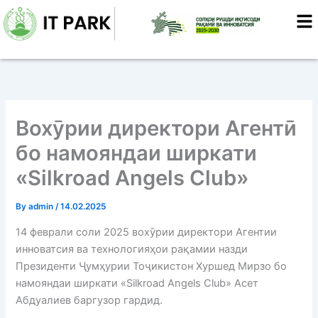
Skip
to
content
Вохӯрии директори Агентӣ
бо намояндаи ширкати
«Silkroad Angels Club»
By
admin
/
14.02.2025
14 феврали соли 2025 вохӯрии директори Агентии
инноватсия ва технологияҳои рақамии назди
Президенти Ҷумҳурии Тоҷикистон Хуршед Мирзо бо
намояндаи ширкати «Silkroad Angels Club» Асет
Абдуалиев баргузор гардид.