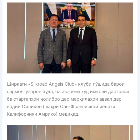
Ширкати «Silkroad Angels Club» клуби пӯшида барои
сармоягузорон буда, ба аъзоёни худ имкони дастрасӣ
ба стартапҳои ҷолибро дар марҳилаҳои аввал дар
водии Силикон (шаҳри Сан-Франсискои иёлоти
Калифорнияи Амрико) медиҳад.