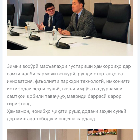
Зимни вохӯрӣ масъалаҳои густариши ҳамкороиҳо дар
самти ҷалби сармояи венчурӣ, рушди стартапҳо ва
инноватсия, фаъолияти паркҳои технологӣ, имконияти
истифодаи зеҳни сунъӣ, вазъи имрӯза ва дурнамои
самтҳои қобили таваҷҷуҳ мавриди баррасӣ қарор
гирифтанд.
Ҳамзамон, ҷонибҳо ҷиҳати рушд додани зеҳни сунъӣ
дар минтақа табодули андеша карданд.