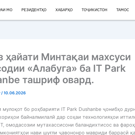
РАИ МО
РЕЗИДЕНТҲО
ХАБАРҲО
ТОҶИКИСТОН
ТАМОС
 ҳайати Минтақаи махсуси
одии «Алабуга» ба IT Park
anbe ташриф овард.
v
/
10.06.2026
 мулоқот бо роҳбарияти IT Park Dushanbe ҷонибҳо дур
ориҳои байналмилалӣ дар соҳаи технологияҳои иттил
IT, омодасозии мутахассисони баландихтисос ва фаро
мкониятҳои нави шуғли ҷавононро мавриди баррасӣ қ