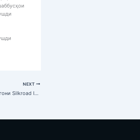
шаббусҳои
рушди
рушди
NEXT
Имрӯз намояндагони Silkroad Innovation Hub аз IT Park Dushanbe боздид намуда, бо роҳбарияти Парки технологӣ мулоқот анҷом доданд.