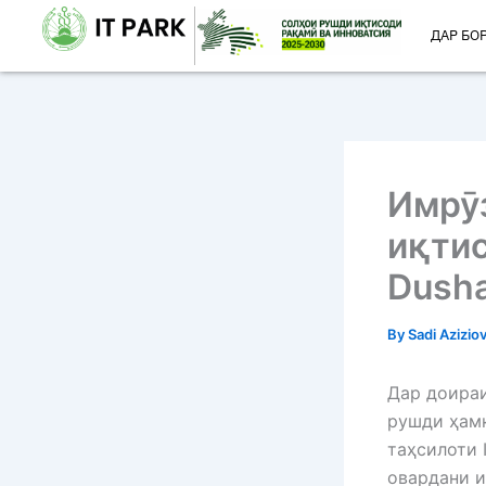
Skip
ДАР БО
to
content
Имрӯз
иқтис
Dush
By
Sadi Azizio
Дар доираи
рушди ҳамк
таҳсилоти 
овардани и