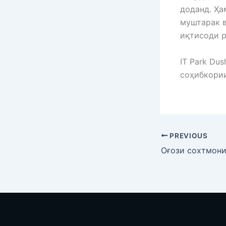
доданд. Ҳа
муштарак в
иқтисоди р
IT Park Du
соҳибкории
PREVIOUS