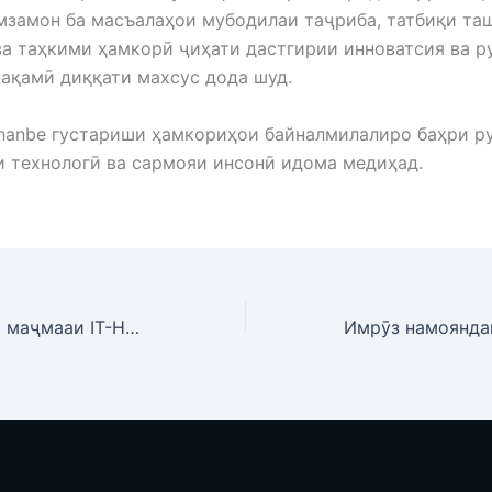
мзамон ба масъалаҳои мубодилаи таҷриба, татбиқи та
а таҳкими ҳамкорӣ ҷиҳати дастгирии инноватсия ва 
ақамӣ диққати махсус дода шуд.
shanbe густариши ҳамкориҳои байналмилалиро баҳри 
 технологӣ ва сармояи инсонӣ идома медиҳад.
Оғози сохтмони маҷмааи IT-Hub Dushanbe