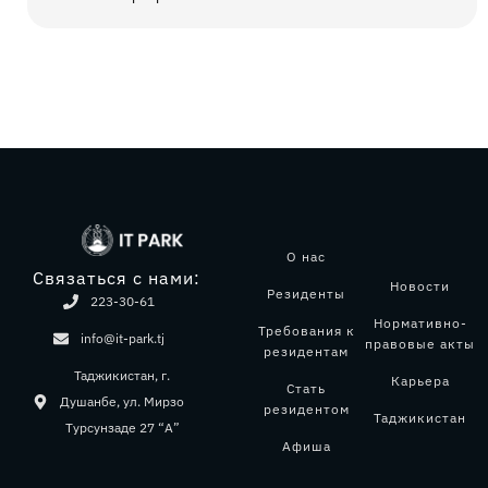
О нас
Связаться с нами:
Новости
Резиденты
223-30-61
Нормативно-
Требования к
info@it-park.tj
правовые акты
резидентам
Таджикистан, г.
Карьера
Стать
Душанбе, ул. Мирзо
резидентом
Таджикистан
Турсунзаде 27 “А”
Афиша