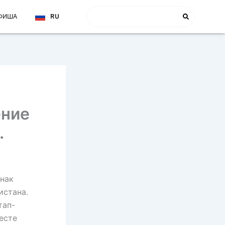
Поиск
ФИША
RU
EN
ение
.
знак
истана.
тап-
есте