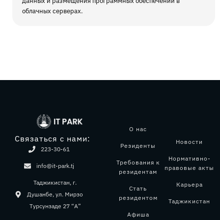
данных и размещения программных обеспечений в
облачных серверах.
О нас
Связаться с нами:
Новости
Резиденты
223-30-61
Нормативно-
Требования к
info@it-park.tj
правовые акты
резидентам
Таджикистан, г.
Карьера
Стать
Душанбе, ул. Мирзо
резидентом
Таджикистан
Турсунзаде 27 “А”
Афиша