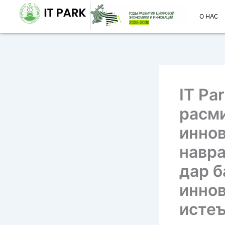
Перейти
О НАС
к
содержимому
IT Pa
расми
иннов
навр
дар б
иннов
истеъ