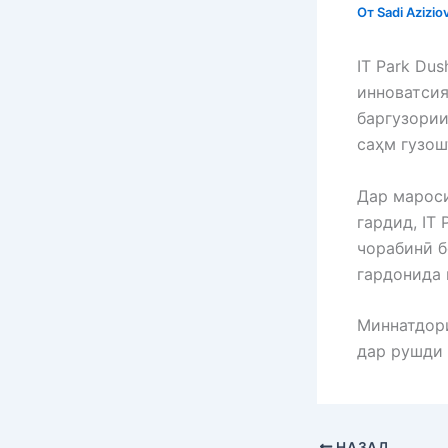
От
Sadi Azizio
IT Park Du
инноватсия
баргузории
саҳм гузош
Дар мароси
гардид, IT
чорабинӣ 
гардонида 
Миннатдори
дар рушди 
НАЗАД