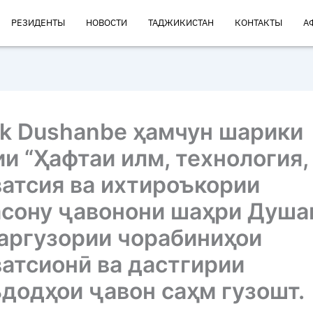
РЕЗИДЕНТЫ
НОВОСТИ
ТАДЖИКИСТАН
КОНТАКТЫ
А
rk Dushanbe ҳамчун шарики
и “Ҳафтаи илм, технология,
атсия ва ихтироъкории
асону ҷавонони шаҳри Душа
аргузории чорабиниҳои
атсионӣ ва дастгирии
додҳои ҷавон саҳм гузошт.