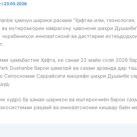
v
/
23.05.2026
shanbe ҳамчун шарики расмии “Ҳафтаи илм, технология,
 ва ихтироъкории наврасону ҷавонони шаҳри Душанбе
 чорабиниҳои инноватсионӣ ва дастгирии истеъдодҳо
т.
ми ҷамъбастии Ҳафта, ки санаи 22 майи соли 2026 ба
 Park Dushanbe барои ҳамкорӣ ва саҳми арзанда дар та
бо Сипосномаи Сарраёсати маорифи шаҳри Душанбе са
шуд.
и худро ба ҳамаи шарикон ва иштирокчиён барои саҳ
экосистемаи рақамӣ ва инноватсионии кишвар баён м