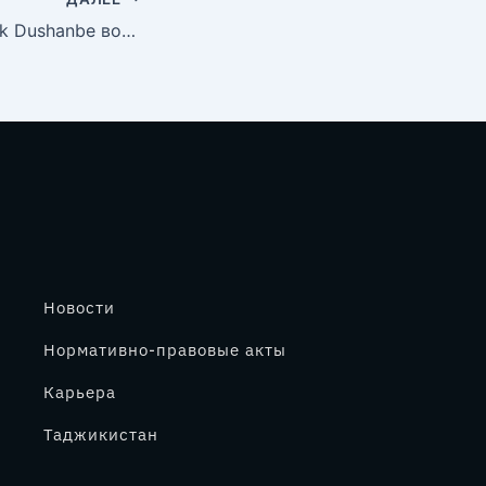
Имрӯз дар IT Park Dushanbe вохӯрии сатҳи баланд байни роҳбарияти IT Park Dushanbe ва доктор Меҳдӣ Снене, мушовири калони Созмони Милали Муттаҳид оид ба зеҳни сунъӣ ва трансформатсияи рақамӣ, баргузор гардид.
Новости
Нормативно-правовые акты
Карьера
Таджикистан