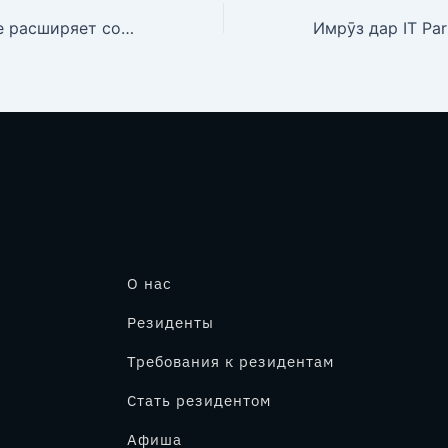
IT Park Dushanbe расширяет сообщество инноваций: новым резидентам вручены сертификаты
О нас
Резиденты
Требования к резидентам
Стать резидентом
Афиша