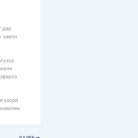
” дар
и ҷавон
ргузор
шкили
рфароз
мгузорӣ
енамоем.
ДАЛЕЕ