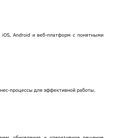
iOS, Android и веб-платформ с понятными
знес-процессы для эффективной работы.
амм, обновления и оперативное решение