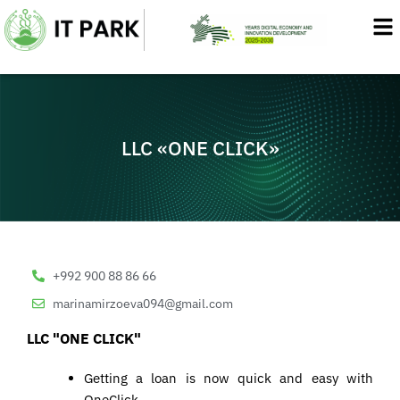
Skip
to
content
LLC «ONE CLICK»
+992 900 88 86 66
marinamirzoeva094@gmail.com
LLC "ONE CLICK"
Getting a loan is now quick and easy with
OneClick.