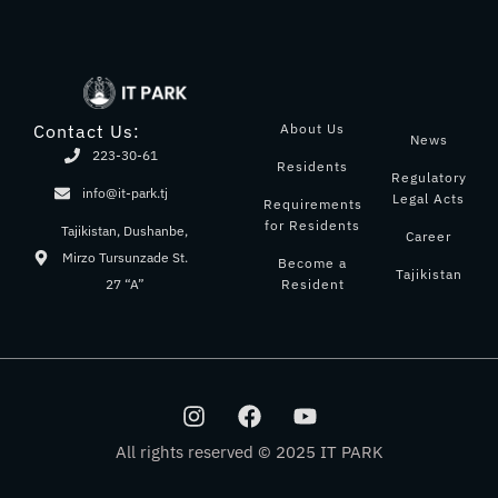
About Us
Contact Us:
News
223-30-61
Residents
Regulatory
info@it-park.tj
Legal Acts
Requirements
for Residents
Tajikistan, Dushanbe,
Career
Mirzo Tursunzade St.
Become a
Tajikistan
Resident
27 “A”
I
F
Y
n
a
o
s
c
u
All rights reserved © 2025 IT PARK
t
e
t
a
b
u