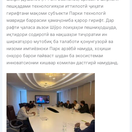
пешқадами технологияҳои иттилоотӣ ҷиҳати
гирифтани мақоми субъекти Парки технологӣ
мавриди баррасии ҳамаҷониба қарор гирифт. Дар
рафти ҷаласа аъзои Шӯро лоиҳаҳои пешниҳодшуда,
иқтидори содиротӣ ва нақшаҳои тиҷоратии ин
ширкатҳоро мутобиқ ба талаботи қонунгузорӣ ва
низоми имтиёзноки Парк арзёбӣ намуда, хоҳиши
онҳоро барои пайваст шудан ба экосистемаи
инноватсионии кишвар комилан дастгирӣ намуданд.