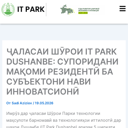
Перейти
к
содержимому
ҶАЛАСАИ ШӮРОИ IT PARK
DUSHANBE: СУПОРИДАНИ
МАҚОМИ РЕЗИДЕНТӢ БА
СУБЪЕКТОНИ НАВИ
ИННОВАТСИОНӢ
От
Sadi Aziziov
/
19.05.2026
Имрӯз дар ҷаласаи Шӯрои Парки технологии
маҳсулоти барномавӣ ва технологияҳои иттилоотӣ дар
шаҳри Душанбе (IT Park Dushanbe) аризаи 5 ширкати