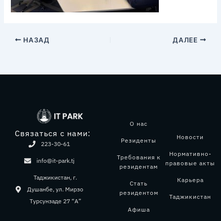
НАЗАД
ДАЛЕЕ
О нас
Связаться с нами:
Новости
Резиденты
223-30-61
Нормативно-
Требования к
info@it-park.tj
правовые акты
резидентам
Таджикистан, г.
Карьера
Стать
Душанбе, ул. Мирзо
резидентом
Таджикистан
Турсунзаде 27 “А”
Афиша