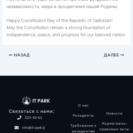
независимости, мира и процветания нашей Родины.
Happy Constitution Day of the Republic of Tajikistan!
May the Constitution remain a strong foundation of
independence, peace, and progress for our beloved nation.
НАЗАД
ДАЛЕЕ
О нас
Связаться с нами:
Новости
Резиденты
223-30-61
Нормативно-
Требования к
info@it-park.tj
правовые акты
резидентам