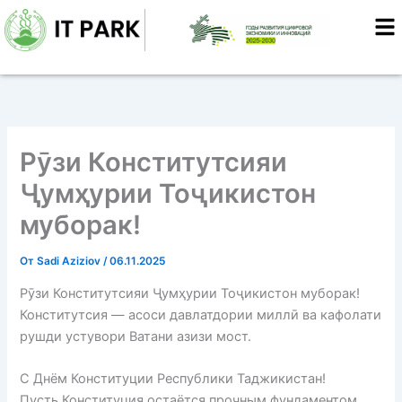
Перейти
к
содержимому
Рӯзи Конститутсияи
Ҷумҳурии Тоҷикистон
муборак!
От
Sadi Aziziov
/
06.11.2025
Рӯзи Конститутсияи Ҷумҳурии Тоҷикистон муборак!
Конститутсия — асоси давлатдории миллӣ ва кафолати
рушди устувори Ватани азизи мост.
С Днём Конституции Республики Таджикистан!
Пусть Конституция остаётся прочным фундаментом