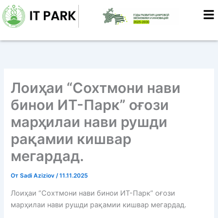
Перейти
к
содержимому
Лоиҳаи “Сохтмони нави
бинои ИТ-Парк” оғози
марҳилаи нави рушди
рақамии кишвар
мегардад.
От
Sadi Aziziov
/
11.11.2025
Лоиҳаи “Сохтмони нави бинои ИТ-Парк” оғози
марҳилаи нави рушди рақамии кишвар мегардад.