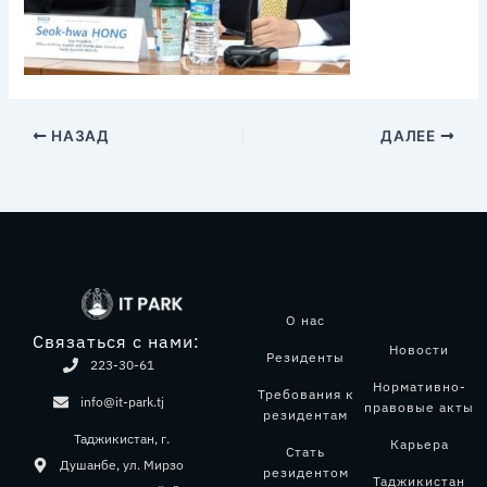
НАЗАД
ДАЛЕЕ
О нас
Связаться с нами:
Новости
Резиденты
223-30-61
Нормативно-
Требования к
info@it-park.tj
правовые акты
резидентам
Таджикистан, г.
Карьера
Стать
Душанбе, ул. Мирзо
резидентом
Таджикистан