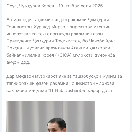
Сеул, Ҷумҳурии Корея – 10 ноябри соли 2025
Бо мақсади таҳкими ояндаи рақамии Ҷумҳурии
Тоҷикистон, Хуршед Мирзо – директори Агентии
инноватсия ва технологияҳои рақамии назди
Президенти Ҷумҳурии Тоҷикистон, бо Ҷаноби Ҳонг
Сокҳва – муовини президенти Агентии ҳамкории
байналмилалии Корея (KOICA) мулоқоти дуҷониба
анҷом дод.
Дар меҳвари музокирот яке аз ташаббусҳои муҳим ва
тағйирбахши фазои рақамии Тоҷикистон – лоиҳаи
сохтмони маҷмааи “IT Hub Dushanbe” қарор дошт.